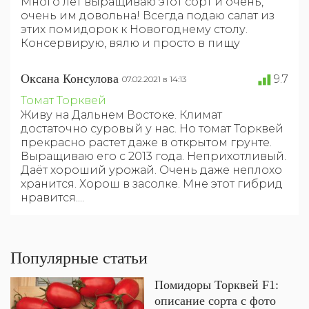
Много лет выращиваю этот сорт и очень,
очень им довольна! Всегда подаю салат из
этих помидорок к Новогоднему столу.
Консервирую, вялю и просто в пищу
Оксана Консулова
9.7
07.02.2021 в 14:13
Томат Торквей
Живу на Дальнем Востоке. Климат
достаточно суровый у нас. Но томат Торквей
прекрасно растет даже в открытом грунте.
Выращиваю его с 2013 года. Неприхотливый.
Даёт хороший урожай. Очень даже неплохо
хранится. Хорош в засолке. Мне этот гибрид
нравится....
Популярные статьи
Помидоры Торквей F1:
описание сорта с фото