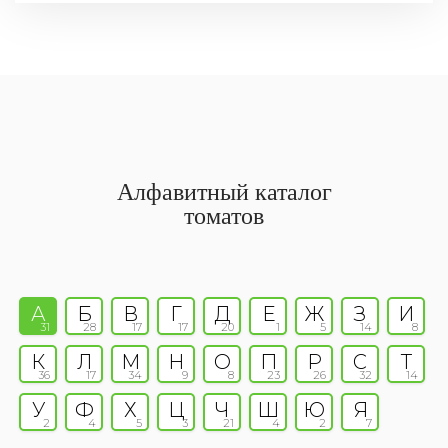
Алфавитный каталог
томатов
А
Б
В
Г
Д
Е
Ж
З
И
31
28
17
17
20
1
5
14
8
К
Л
М
Н
О
П
Р
С
Т
36
17
34
9
8
23
26
32
14
У
Ф
Х
Ц
Ч
Ш
Ю
Я
2
4
5
3
21
4
2
7