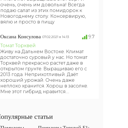
очень, очень им довольна! Всегда
подаю салат из этих помидорок к
Новогоднему столу. Консервирую,
вялю и просто в пищу
Оксана Консулова
9.7
07.02.2021 в 14:13
Томат Торквей
Живу на Дальнем Востоке. Климат
достаточно суровый у нас. Но томат
Торквей прекрасно растет даже в
открытом грунте. Выращиваю его с
2013 года. Неприхотливый. Даёт
хороший урожай. Очень даже
неплохо хранится. Хорош в засолке.
Мне этот гибрид нравится....
опулярные статьи
Помидоры Торквей F1: