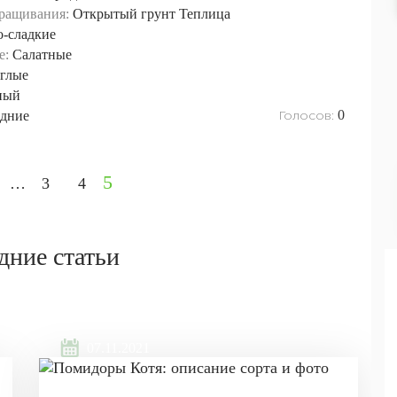
ращивания:
Открытый грунт
Теплица
о-сладкие
е:
Салатные
глые
ный
Голосов:
0
дние
5
…
3
4
дние статьи
07.11.2021