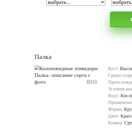
Палка
Куст:
Высо
Сроки созр
8315
Происхожд
Условия вы
Вкус:
Кисл
Применени
Форма:
Кру
Цвет:
Крас
Размер:
Сре