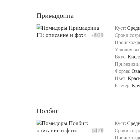
Примадонна
Куст:
Сред
4929
Сроки созр
Происхожд
Условия вы
Вкус:
Кисл
Применени
Форма:
Ова
Цвет:
Крас
Размер:
Кр
Полбиг
Куст:
Сред
5178
Сроки созр
Происхожд