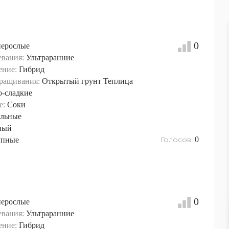
0
нерослые
евания:
Ультраранние
ение:
Гибрид
ращивания:
Открытый грунт
Теплица
о-сладкие
е:
Соки
льные
ный
Голосов:
0
упные
0
нерослые
евания:
Ультраранние
ение:
Гибрид