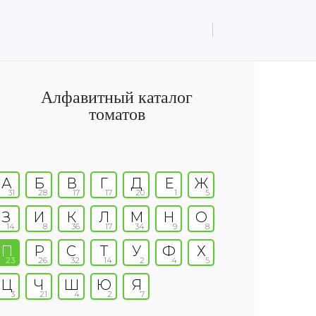
Алфавитный каталог
томатов
А
Б
В
Г
Д
Е
Ж
31
28
17
17
20
1
5
З
И
К
Л
М
Н
О
14
8
36
17
34
9
8
П
Р
С
Т
У
Ф
Х
23
26
32
14
2
4
5
Ц
Ч
Ш
Ю
Я
3
21
4
2
7