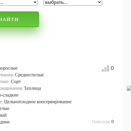
НАЙТИ
0
корослые
евания:
Среднеспелые
ение:
Сорт
ращивания:
Теплица
о-сладкие
е:
Цельноплодное консервирование
глые
ный
Голосов:
0
дние