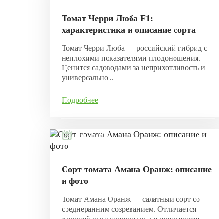
Томат Черри Люба F1:
характеристика и описание сорта
Томат Черри Люба — российский гибрид с
неплохими показателями плодоношения.
Ценится садоводами за неприхотливость и
универсально...
Подробнее
06.11.2021
Сорт томата Амана Оранж: описание
и фото
Томат Амана Оранж — салатный сорт со
среднеранним созреванием. Отличается
хорошей выносливостью, не предъявляет