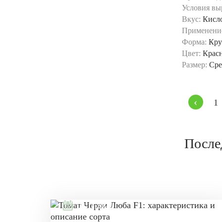
Условия вы
Вкус:
Кисл
Применени
Форма:
Кру
Цвет:
Крас
Размер:
Сре
‹
1
После
08.11.2021