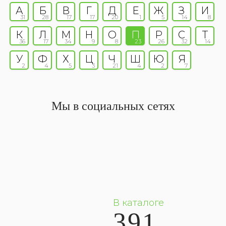
А
Б
В
Г
Д
Е
Ж
З
И
31
28
17
17
20
1
5
14
8
К
Л
М
Н
О
П
Р
С
Т
36
17
34
9
8
23
26
32
14
У
Ф
Х
Ц
Ч
Ш
Ю
Я
2
4
5
3
21
4
2
7
Мы в социальных сетях
В каталоге
391