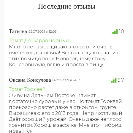
Последние отзывы
Татьяна
10
25.07.2021 в 12:03
Томат Де Барао черный
Много лет выращиваю этот сорт и очень,
очень им довольна! Всегда подаю салат из
этих помидорок к Новогоднему столу.
Консервирую, вялю и просто в пищу
Оксана Консулова
9.7
07.02.2021 в 14:13
Томат Торквей
Живу на Дальнем Востоке. Климат
достаточно суровый у нас. Но томат Торквей
прекрасно растет даже в открытом грунте.
Выращиваю его с 2013 года. Неприхотливый.
Даёт хороший урожай. Очень даже неплохо
хранится. Хорош в засолке. Мне этот гибрид
нравится....