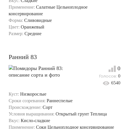
Вкус:
Сладкие
Применение:
Салатные
Цельноплодное
консервирование
Форма:
Сливовидные
Цвет:
Оранжевый
Размер:
Средние
Ранний 83
0
Голосов:
0
6540
Куст:
Низкорослые
Сроки созревания:
Раннеспелые
Происхождение:
Сорт
Условия выращивания:
Открытый грунт
Теплица
Вкус:
Кисло-сладкие
Применение:
Соки
Цельноплодное консервирование