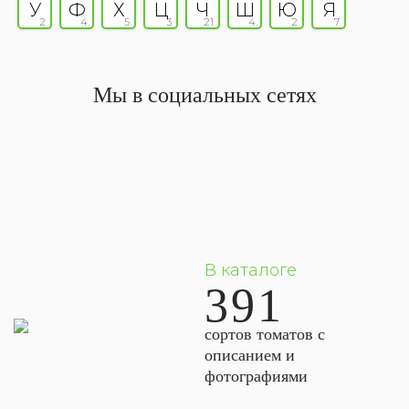
У
Ф
Х
Ц
Ч
Ш
Ю
Я
2
4
5
3
21
4
2
7
Мы в социальных сетях
В каталоге
391
сортов томатов с
описанием и
фотографиями