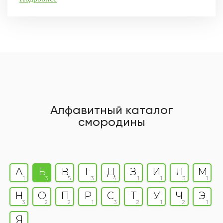
Алфавитный каталог
смородины
А
Б
В
Г
Д
З
И
Л
М
1
3
5
3
4
1
1
3
1
Н
О
П
Р
С
Т
У
Ч
Э
3
2
2
1
3
2
1
2
1
Я