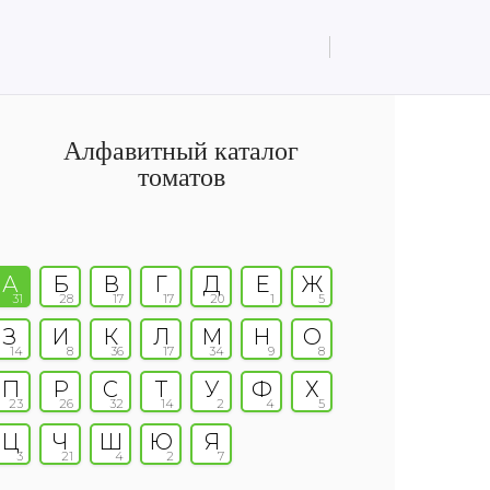
Алфавитный каталог
томатов
А
Б
В
Г
Д
Е
Ж
31
28
17
17
20
1
5
З
И
К
Л
М
Н
О
14
8
36
17
34
9
8
П
Р
С
Т
У
Ф
Х
23
26
32
14
2
4
5
Ц
Ч
Ш
Ю
Я
3
21
4
2
7