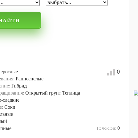
НАЙТИ
0
нерослые
евания:
Раннеспелые
ение:
Гибрид
ращивания:
Открытый грунт
Теплица
о-сладкие
е:
Соки
льные
ный
Голосов:
0
упные