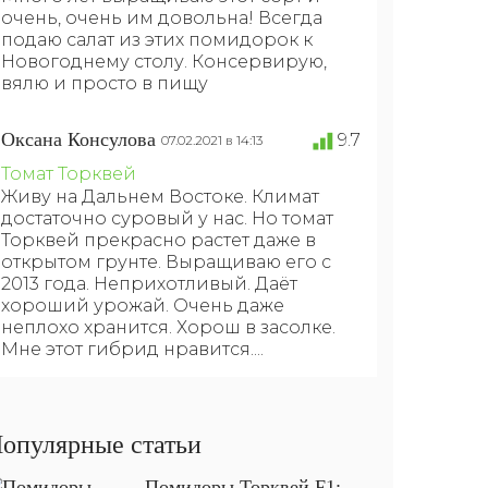
очень, очень им довольна! Всегда
подаю салат из этих помидорок к
Новогоднему столу. Консервирую,
вялю и просто в пищу
Оксана Консулова
9.7
07.02.2021 в 14:13
Томат Торквей
Живу на Дальнем Востоке. Климат
достаточно суровый у нас. Но томат
Торквей прекрасно растет даже в
открытом грунте. Выращиваю его с
2013 года. Неприхотливый. Даёт
хороший урожай. Очень даже
неплохо хранится. Хорош в засолке.
Мне этот гибрид нравится....
опулярные статьи
Помидоры Торквей F1: