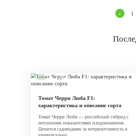
‹
1
После
08.11.2021
Томат Черри Люба F1:
характеристика и описание сорта
Томат Черри Люба — российский гибрид с
неплохими показателями плодоношения.
Ценится садоводами за неприхотливость и
универсально...