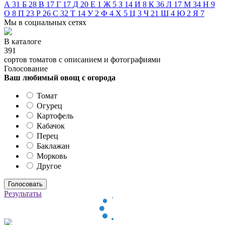
А
31
Б
28
В
17
Г
17
Д
20
Е
1
Ж
5
З
14
И
8
К
36
Л
17
М
34
Н
9
О
8
П
23
Р
26
С
32
Т
14
У
2
Ф
4
Х
5
Ц
3
Ч
21
Ш
4
Ю
2
Я
7
Мы в социальных сетях
В каталоге
391
сортов томатов с описанием и фотографиями
Голосование
Ваш любимый овощ с огорода
Томат
Огурец
Картофель
Кабачок
Перец
Баклажан
Морковь
Другое
Результаты