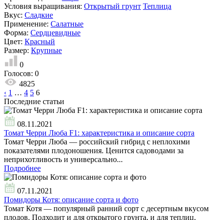
Условия выращивания:
Открытый грунт
Теплица
Вкус:
Сладкие
Применение:
Салатные
Форма:
Сердцевидные
Цвет:
Красный
Размер:
Крупные
0
Голосов:
0
4825
‹
1
…
4
5
6
Последние статьи
08.11.2021
Томат Черри Люба F1: характеристика и описание сорта
Томат Черри Люба — российский гибрид с неплохими
показателями плодоношения. Ценится садоводами за
неприхотливость и универсально...
Подробнее
07.11.2021
Помидоры Котя: описание сорта и фото
Томат Котя — популярный ранний сорт с десертным вкусом
плодов. Подходит и для открытого грунта, и для теплиц,