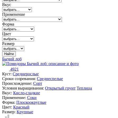
Вкус
Применение
Форма
Цвет
Размер
Найти
Бычий лоб
4921
Куст:
Среднерослые
Сроки созревания:
Среднеспелые
Происхождение:
Сорт
Условия выращивания:
Открытый грунт
Теплица
Вкус:
Кисло-сладкие
Применение:
Соки
Форма:
Плоскоокруглые
Цвет:
Красный
Размер:
Крупные