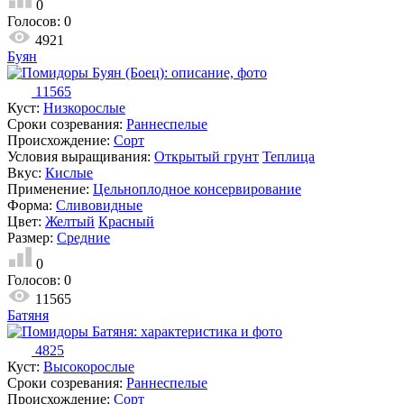
0
Голосов:
0
4921
Буян
11565
Куст:
Низкорослые
Сроки созревания:
Раннеспелые
Происхождение:
Сорт
Условия выращивания:
Открытый грунт
Теплица
Вкус:
Кислые
Применение:
Цельноплодное консервирование
Форма:
Сливовидные
Цвет:
Желтый
Красный
Размер:
Средние
0
Голосов:
0
11565
Батяня
4825
Куст:
Высокорослые
Сроки созревания:
Раннеспелые
Происхождение:
Сорт