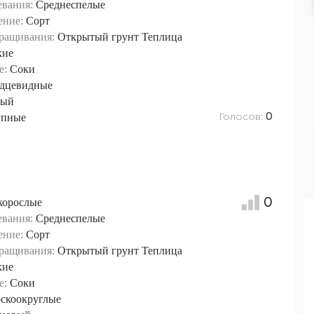
евания:
Среднеспелые
ение:
Сорт
ращивания:
Открытый грунт
Теплица
кие
е:
Соки
дцевидные
вый
Голосов:
упные
0
0
корослые
евания:
Среднеспелые
ение:
Сорт
ращивания:
Открытый грунт
Теплица
кие
е:
Соки
скоокруглые