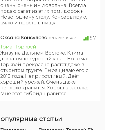
очень, очень им довольна! Всегда
подаю салат из этих помидорок к
Новогоднему столу. Консервирую,
вялю и просто в пищу
Оксана Консулова
9.7
07.02.2021 в 14:13
Томат Торквей
Живу на Дальнем Востоке. Климат
достаточно суровый у нас. Но томат
Торквей прекрасно растет даже в
открытом грунте. Выращиваю его с
2013 года. Неприхотливый. Даёт
хороший урожай. Очень даже
неплохо хранится. Хорош в засолке.
Мне этот гибрид нравится....
опулярные статьи