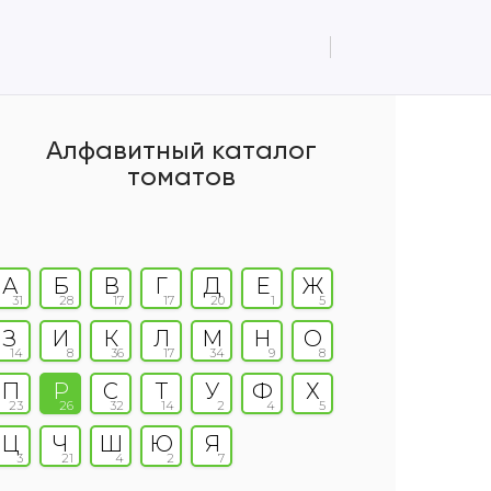
Алфавитный каталог
томатов
А
Б
В
Г
Д
Е
Ж
31
28
17
17
20
1
5
З
И
К
Л
М
Н
О
14
8
36
17
34
9
8
П
Р
С
Т
У
Ф
Х
23
26
32
14
2
4
5
Ц
Ч
Ш
Ю
Я
3
21
4
2
7