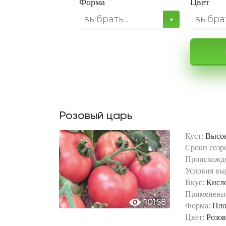
Форма
Цвет
выбрать...
выбрать
Розовый царь
Куст:
Высо
Сроки созр
Происхожд
Условия вы
Вкус:
Кисл
Применени
10158
Форма:
Пло
Цвет:
Розо