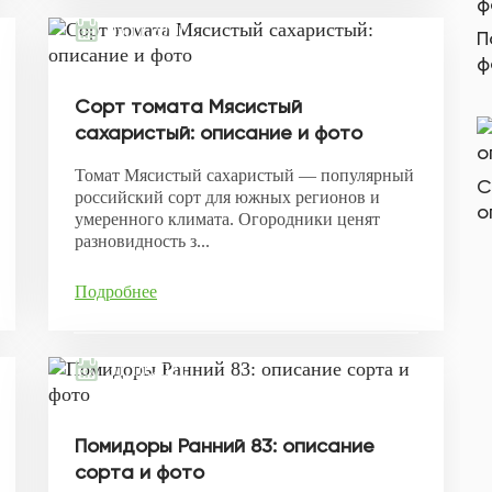
05.11.2021
П
ф
Сорт томата Мясистый
сахаристый: описание и фото
Томат Мясистый сахаристый — популярный
С
российский сорт для южных регионов и
о
умеренного климата. Огородники ценят
разновидность з...
Подробнее
31.10.2021
Помидоры Ранний 83: описание
сорта и фото