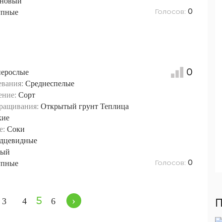
новый
Голосов:
упные
0
0
нерослые
евания:
Среднеспелые
ение:
Сорт
ращивания:
Открытый грунт
Теплица
кие
е:
Соки
дцевидные
вый
Голосов:
упные
0
›
5
3
4
6
П