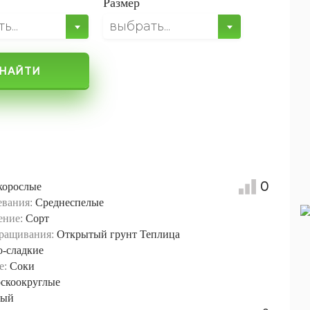
Размер
...
выбрать...
НАЙТИ
0
корослые
евания:
Среднеспелые
ение:
Сорт
ращивания:
Открытый грунт
Теплица
о-сладкие
е:
Соки
скоокруглые
вый