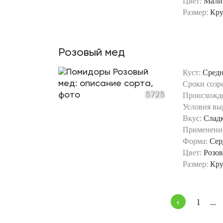
Цвет:
Мали
Размер:
Кр
Розовый мед
Куст:
Сред
Сроки созр
5725
Происхожд
Условия вы
Вкус:
Слад
Применени
Форма:
Сер
Цвет:
Розо
Размер:
Кр
‹
1
…