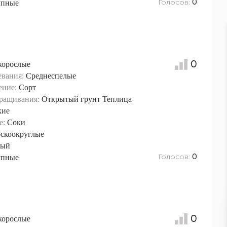
Голосов:
упные
0
0
корослые
евания:
Среднеспелые
ение:
Сорт
ращивания:
Открытый грунт
Теплица
кие
е:
Соки
скоокруглые
вый
Голосов:
упные
0
0
корослые