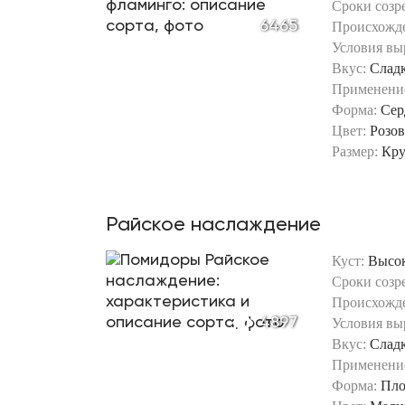
Сроки созр
6465
Происхожд
Условия вы
Вкус:
Слад
Применени
Форма:
Сер
Цвет:
Розо
Размер:
Кр
Райское наслаждение
Куст:
Высо
Сроки созр
Происхожд
4897
Условия вы
Вкус:
Слад
Применени
Форма:
Пло