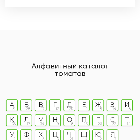
Алфавитный каталог
томатов
А
Б
В
Г
Д
Е
Ж
З
И
31
28
17
17
20
1
5
14
8
К
Л
М
Н
О
П
Р
С
Т
36
17
34
9
8
23
26
32
14
У
Ф
Х
Ц
Ч
Ш
Ю
Я
2
4
5
3
21
4
2
7