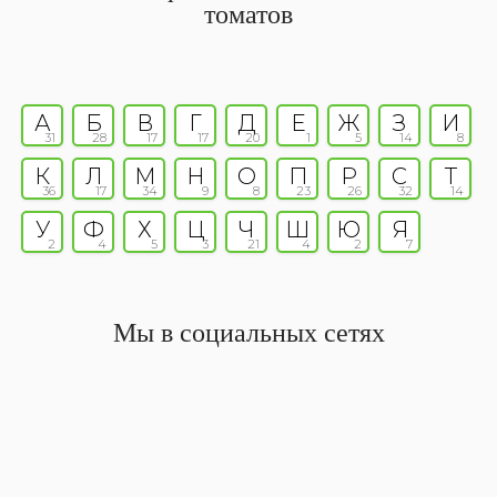
томатов
А
Б
В
Г
Д
Е
Ж
З
И
31
28
17
17
20
1
5
14
8
К
Л
М
Н
О
П
Р
С
Т
36
17
34
9
8
23
26
32
14
У
Ф
Х
Ц
Ч
Ш
Ю
Я
2
4
5
3
21
4
2
7
Мы в социальных сетях