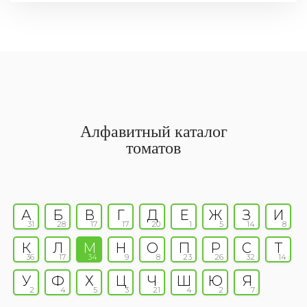
Алфавитный каталог
томатов
А
Б
В
Г
Д
Е
Ж
З
И
31
28
17
17
20
1
5
14
8
К
Л
М
Н
О
П
Р
С
Т
36
17
34
9
8
23
26
32
14
У
Ф
Х
Ц
Ч
Ш
Ю
Я
2
4
5
3
21
4
2
7