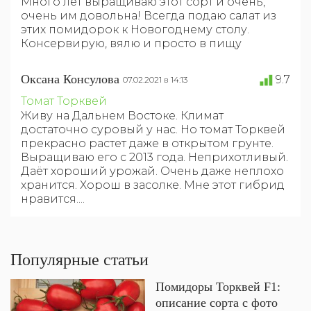
Много лет выращиваю этот сорт и очень,
очень им довольна! Всегда подаю салат из
этих помидорок к Новогоднему столу.
Консервирую, вялю и просто в пищу
Оксана Консулова
9.7
07.02.2021 в 14:13
Томат Торквей
Живу на Дальнем Востоке. Климат
достаточно суровый у нас. Но томат Торквей
прекрасно растет даже в открытом грунте.
Выращиваю его с 2013 года. Неприхотливый.
Даёт хороший урожай. Очень даже неплохо
хранится. Хорош в засолке. Мне этот гибрид
нравится....
Популярные статьи
Помидоры Торквей F1:
описание сорта с фото