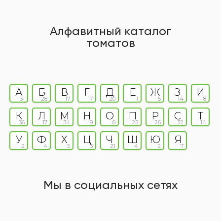
Алфавитный каталог
томатов
А
Б
В
Г
Д
Е
Ж
З
И
31
28
17
17
20
1
5
14
8
К
Л
М
Н
О
П
Р
С
Т
36
17
34
9
8
23
26
32
14
У
Ф
Х
Ц
Ч
Ш
Ю
Я
2
4
5
3
21
4
2
7
Мы в социальных сетях