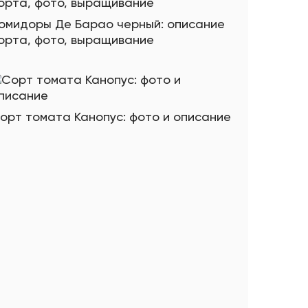
омидоры Де Барао черный: описание
орта, фото, выращивание
орт томата Канопус: фото и описание