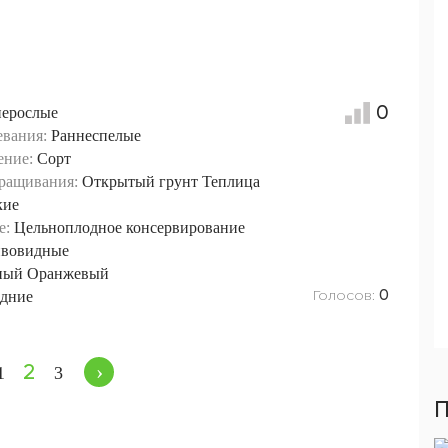
0
нерослые
евания:
Раннеспелые
ение:
Сорт
ращивания:
Открытый грунт
Теплица
кие
е:
Цельноплодное консервирование
вовидные
ный
Оранжевый
Голосов:
дние
0
›
2
1
3
П