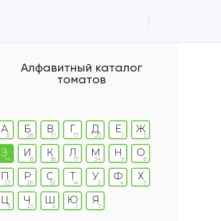
Алфавитный каталог
томатов
А
Б
В
Г
Д
Е
Ж
31
28
17
17
20
1
5
З
И
К
Л
М
Н
О
14
8
36
17
34
9
8
П
Р
С
Т
У
Ф
Х
23
26
32
14
2
4
5
Ц
Ч
Ш
Ю
Я
3
21
4
2
7