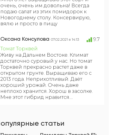
очень, очень им довольна! Всегда
подаю салат из этих помидорок к
Новогоднему столу. Консервирую,
вялю и просто в пищу
Оксана Консулова
9.7
07.02.2021 в 14:13
Томат Торквей
Живу на Дальнем Востоке. Климат
достаточно суровый у нас. Но томат
Торквей прекрасно растет даже в
открытом грунте. Выращиваю его с
2013 года. Неприхотливый. Даёт
хороший урожай. Очень даже
неплохо хранится. Хорош в засолке.
Мне этот гибрид нравится....
опулярные статьи