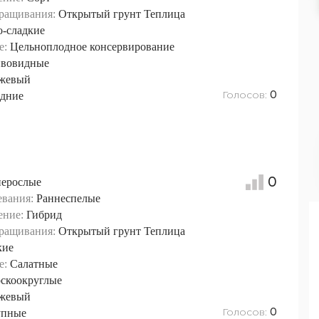
ращивания:
Открытый грунт
Теплица
о-сладкие
е:
Цельноплодное консервирование
вовидные
жевый
Голосов:
дние
0
0
нерослые
евания:
Раннеспелые
ение:
Гибрид
ращивания:
Открытый грунт
Теплица
кие
е:
Салатные
скоокруглые
жевый
Голосов:
упные
0