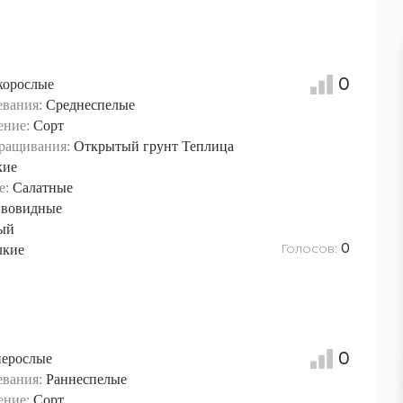
0
корослые
евания:
Среднеспелые
ение:
Сорт
ращивания:
Открытый грунт
Теплица
кие
е:
Салатные
вовидные
ый
Голосов:
лкие
0
0
нерослые
евания:
Раннеспелые
ение:
Сорт