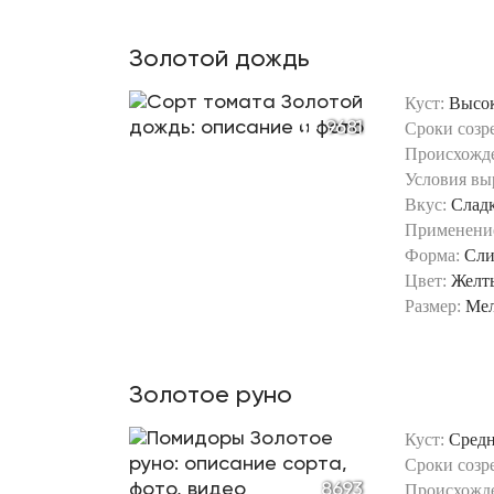
Золотой дождь
Куст:
Высо
9681
Сроки созр
Происхожд
Условия вы
Вкус:
Слад
Применени
Форма:
Сли
Цвет:
Желт
Размер:
Ме
Золотое руно
Куст:
Сред
Сроки созр
8693
Происхожд