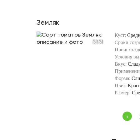
Земляк
Куст:
Сред
5251
Сроки созр
Происхожд
Условия вы
Вкус:
Слад
Применени
Форма:
Сли
Цвет:
Крас
Размер:
Сре
‹