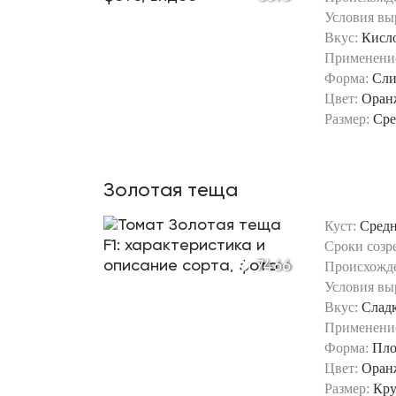
Условия вы
Вкус:
Кисл
Применени
Форма:
Сли
Цвет:
Оран
Размер:
Сре
Золотая теща
Куст:
Сред
Сроки созр
7466
Происхожд
Условия вы
Вкус:
Слад
Применени
Форма:
Пло
Цвет:
Оран
Размер:
Кр