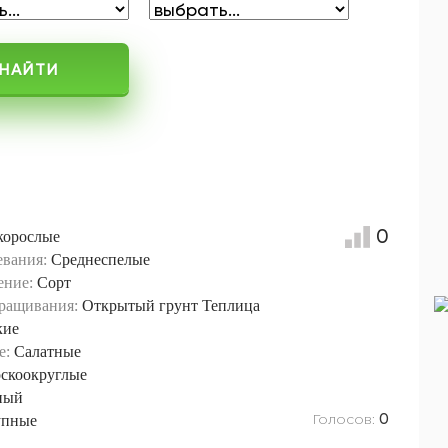
НАЙТИ
0
корослые
евания:
Среднеспелые
ение:
Сорт
ращивания:
Открытый грунт
Теплица
кие
е:
Салатные
скоокруглые
ный
Голосов:
упные
0