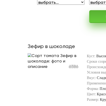
Зефир в шоколаде
Куст:
Высо
Сроки созр
6586
Происхожд
Условия вы
Вкус:
Слад
Применени
Форма:
Пло
Цвет:
Крас
Размер:
Кр