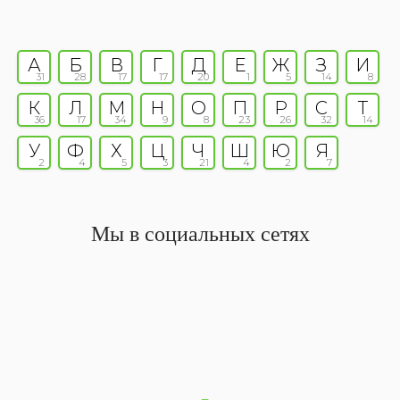
А
Б
В
Г
Д
Е
Ж
З
И
31
28
17
17
20
1
5
14
8
К
Л
М
Н
О
П
Р
С
Т
36
17
34
9
8
23
26
32
14
У
Ф
Х
Ц
Ч
Ш
Ю
Я
2
4
5
3
21
4
2
7
Мы в социальных сетях