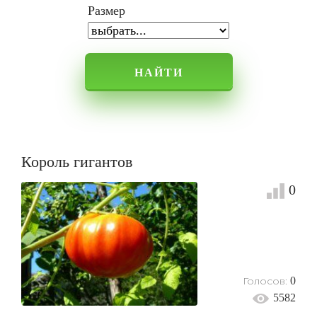
Размер
НАЙТИ
Король гигантов
0
Голосов:
0
5582