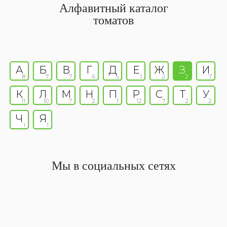
Алфавитный каталог
томатов
А
Б
В
Г
Д
Е
Ж
З
И
8
7
7
6
5
1
2
2
7
К
Л
М
Н
П
Р
С
Т
У
11
10
7
2
1
12
7
2
2
Ч
Я
1
1
Мы в социальных сетях