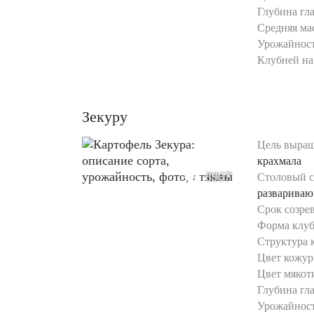
Глубина гла
Средняя мас
Урожайност
Клубней на 
Зекуру
Цель выращ
крахмала
8967
Столовый с
развариваю
Срок созре
Форма клуб
Структура 
Цвет кожур
Цвет мякот
Глубина гла
Урожайност