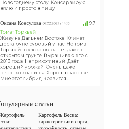
Новогоднему столу. Консервирую,
вялю и просто в пищу
Оксана Консулова
9.7
07.02.2021 в 14:13
Томат Торквей
Живу на Дальнем Востоке. Климат
достаточно суровый у нас. Но томат
Торквей прекрасно растет даже в
открытом грунте. Выращиваю его с
2013 года. Неприхотливый. Даёт
хороший урожай. Очень даже
неплохо хранится. Хорош в засолке.
Мне этот гибрид нравится....
опулярные статьи
Картофель Весна:
характеристики сорта,
урожайность, отзывы