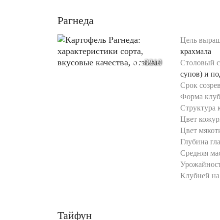
Рагнеда
Цель выращ
крахмала
8810
Столовый с
супов) и п
Срок созре
Форма клуб
Структура 
Цвет кожур
Цвет мякот
Глубина гла
Средняя мас
Урожайност
Клубней на 
Тайфун