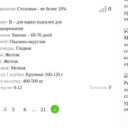
0
ивания:
Столовые - не более 18%
орт:
B – для варки (идеален для
оджаривания
вания:
Ранние – 60-70 дней
ней:
Овально-округлая
кожуры:
Гладкая
ы:
Желтая
и:
Желтая
зков:
Мелкая
са 1 клубня:
Крупные 100-120 г
ь на сотку:
400-500 кг
Голосов:
0
кусте:
9-12
4
›
5
6
…
21