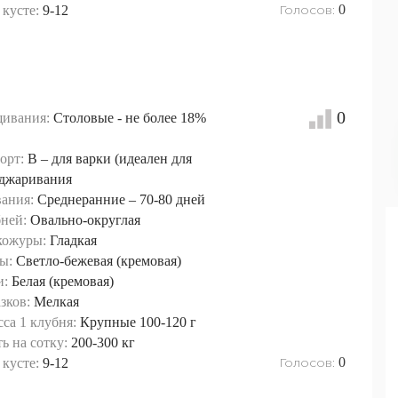
Голосов:
0
кусте:
9-12
0
ивания:
Столовые - не более 18%
орт:
B – для варки (идеален для
оджаривания
вания:
Среднеранние – 70-80 дней
ней:
Овально-округлая
кожуры:
Гладкая
ы:
Светло-бежевая (кремовая)
и:
Белая (кремовая)
зков:
Мелкая
са 1 клубня:
Крупные 100-120 г
ь на сотку:
200-300 кг
Голосов:
0
кусте:
9-12