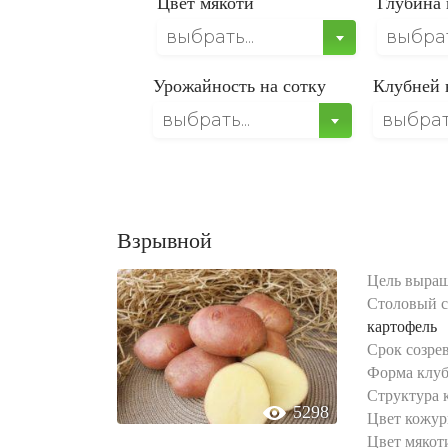
Цвет мякоти
Глубина 
выбрать...
выбрать
Урожайность на сотку
Клубней 
выбрать...
выбрать
Взрывной
Цель выращ
Столовый с
картофель
Срок созре
Форма клуб
Структура 
5298
Цвет кожур
Цвет мякот