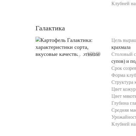
Клубней на 
Галактика
Цель выращ
крахмала
12049
Столовый с
супов) и п
Срок созре
Форма клуб
Структура 
Цвет кожур
Цвет мякот
Глубина гла
Средняя мас
Урожайност
Клубней на 