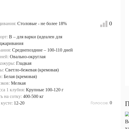
0
ивания:
Столовые - не более 18%
орт:
B – для варки (идеален для
оджаривания
вания:
Среднепоздние – 100-110 дней
ней:
Овально-округлая
кожуры:
Гладкая
ы:
Светло-бежевая (кремовая)
и:
Белая (кремовая)
зков:
Мелкая
са 1 клубня:
Крупные 100-120 г
ь на сотку:
400-500 кг
П
Голосов:
0
кусте:
12-20