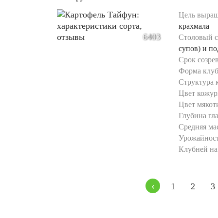
Цель выращ
крахмала
6403
Столовый с
супов) и п
Срок созре
Форма клуб
Структура 
Цвет кожур
Цвет мякот
Глубина гла
Средняя мас
Урожайност
Клубней на 
‹
1
2
3