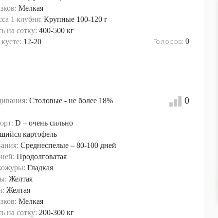
зков:
Мелкая
са 1 клубня:
Крупные 100-120 г
ь на сотку:
400-500 кг
Голосов:
0
кусте:
12-20
0
ивания:
Столовые - не более 18%
орт:
D – очень сильно
щийся картофель
вания:
Среднеспелые – 80-100 дней
ней:
Продолговатая
кожуры:
Гладкая
ы:
Желтая
и:
Желтая
зков:
Мелкая
ь на сотку:
200-300 кг