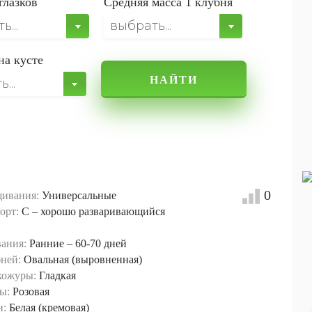
глазков
Средняя масса 1 клубня
...
выбрать...
на кусте
НАЙТИ
...
0
ивания:
Универсальные
орт:
C – хорошо разваривающийся
вания:
Ранние – 60-70 дней
ней:
Овальная (выровненная)
кожуры:
Гладкая
ы:
Розовая
и:
Белая (кремовая)