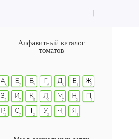
Алфавитный каталог
томатов
А
Б
В
Г
Д
Е
Ж
8
7
7
6
5
1
2
З
И
К
Л
М
Н
П
2
7
11
10
7
2
1
Р
С
Т
У
Ч
Я
12
7
2
2
1
1